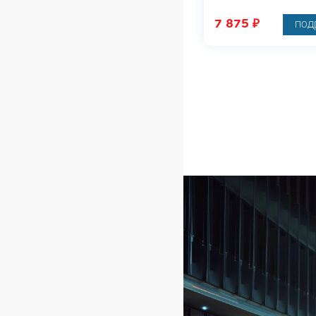
7 875
₽
под