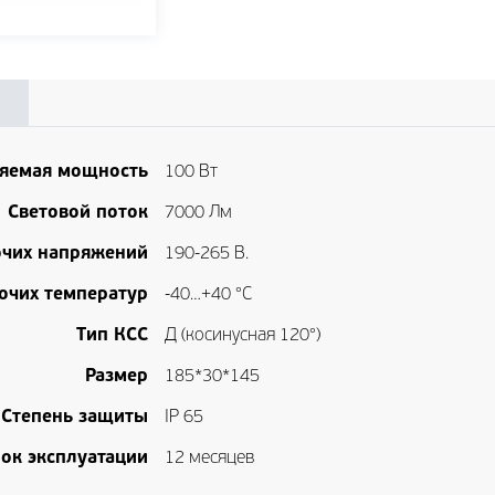
яемая мощность
100 Вт
Световой поток
7000 Лм
очих напряжений
190-265 В.
очих температур
-40…+40 °С
Тип КСС
Д (косинусная 120°)
Размер
185*30*145
Степень защиты
IP 65
ок эксплуатации
12 месяцев