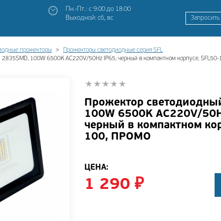
Пн.-Пт.: с 9:00 до 18:00
Выходной: сб, вс
Запросить
иодные прожекторы
Прожекторы светодиодные серия SFL
 2835SMD, 100W 6500K AC220V/50Hz IP65, черный в компактном корпусе, SFL50
Прожектор светодиодны
100W 6500K AC220V/50H
черный в компактном кор
100, ПРОМО
ЦЕНА:
1 290
₽