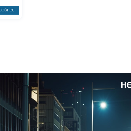
робнее
Н